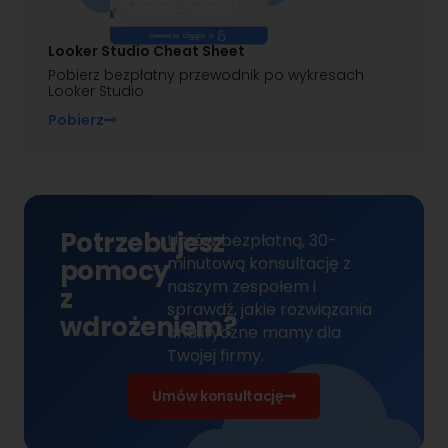
Looker Studio Cheat Sheet
Pobierz bezpłatny przewodnik po wykresach
Looker Studio
Pobierz
Potrzebujesz
Umów bezpłatną, 30-
minutową konsultację z
pomocy
naszym zespołem
i
z
sprawdź, jakie rozwiązania
wdrożeniem?
analityczne mamy dla
Twojej firmy.
Umów konsultację