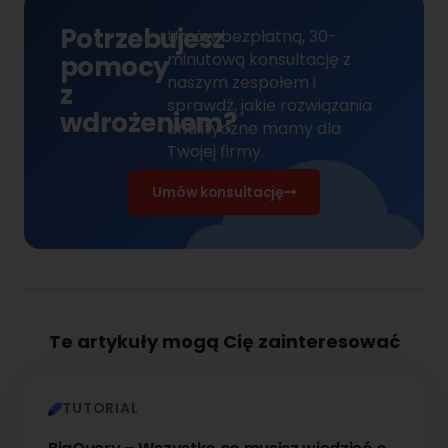
Potrzebujesz
Umów bezpłatną, 30-
minutową konsultację z
pomocy
naszym zespołem
i
z
sprawdź, jakie rozwiązania
wdrożeniem?
analityczne mamy dla
Twojej firmy.
Umów konsultację
Te artykuły mogą Cię zainteresować
TUTORIAL