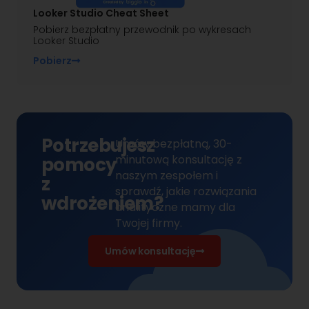
Looker Studio Cheat Sheet
Pobierz bezpłatny przewodnik po wykresach
Looker Studio
Pobierz
Potrzebujesz
Umów bezpłatną, 30-
minutową konsultację z
pomocy
naszym zespołem
i
z
sprawdź, jakie rozwiązania
wdrożeniem?
analityczne mamy dla
Twojej firmy.
Umów konsultację