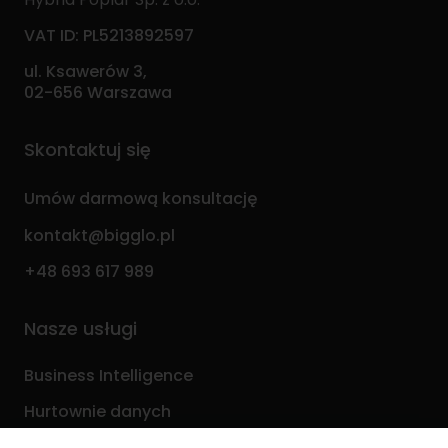
VAT ID: PL5213892597
ul. Ksawerów 3,
02-656 Warszawa
Skontaktuj się
Umów darmową konsultację
kontakt@bigglo.pl
+48 693 617 989
Nasze usługi
Business Intelligence
Hurtownie danych
Analityka i ML