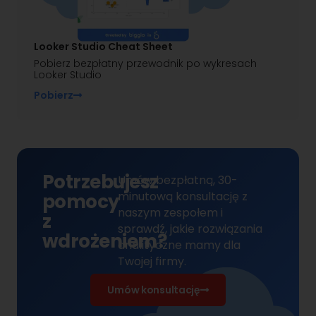
Looker Studio Cheat Sheet
Pobierz bezpłatny przewodnik po wykresach
Looker Studio
Pobierz
Potrzebujesz
Umów bezpłatną, 30-
minutową konsultację z
pomocy
naszym zespołem
i
z
sprawdź, jakie rozwiązania
wdrożeniem?
analityczne mamy dla
Twojej firmy.
Umów konsultację