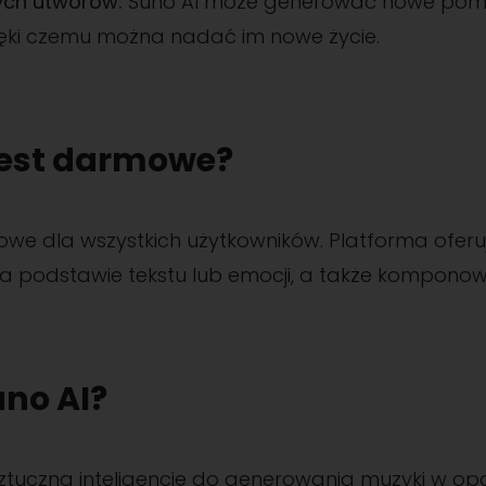
cych utworów:
Suno AI może generować nowe pomys
ięki czemu można nadać im nowe życie.
jest darmowe?
owe dla wszystkich użytkowników. Platforma oferuje
a podstawie tekstu lub emocji, a także komponow
uno AI?
sztuczną inteligencję do generowania muzyki w op