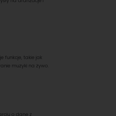
ły na aranżacje i
 funkcje, takie jak
anie muzyki na żywo.
arciu o dane z