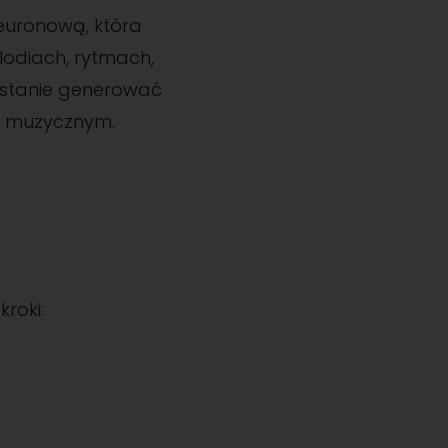
euronową, która
lodiach, rytmach,
w stanie generować
em muzycznym.
roki: