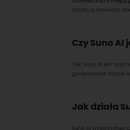
Odświeżania istnieją
strukturę utworów, dz
Czy Suno AI 
Tak, Suno AI jest darm
generowanie muzyki n
Jak działa S
Suno AI wykorzystuje 