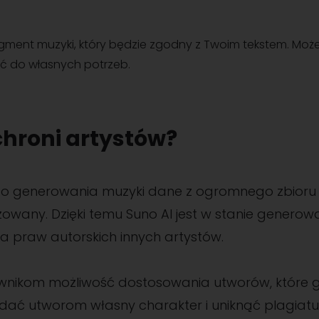
gment muzyki, który będzie zgodny z Twoim tekstem. Moż
ć do własnych potrzeb.
chroni artystów?
 do generowania muzyki dane z ogromnego zbior
lizowany. Dzięki temu Suno AI jest w stanie generow
za praw autorskich innych artystów.
ownikom możliwość dostosowania utworów, które ge
ać utworom własny charakter i uniknąć plagiatu