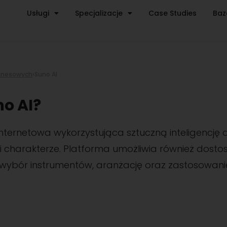
Usługi
Specjalizacje
Case Studies
Baz
iznesowych
›
Suno AI
no AI?
internetowa wykorzystująca sztuczną inteligencj
 i charakterze. Platforma umożliwia również dost
ybór instrumentów, aranżację oraz zastosowani