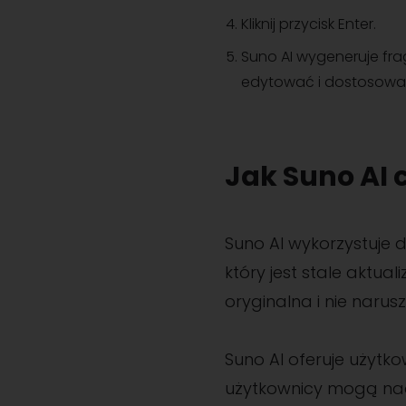
Kliknij przycisk Enter.
Suno AI wygeneruje fra
edytować i dostosowa
Jak Suno AI 
Suno AI wykorzystuje
który jest stale aktua
oryginalna i nie narus
Suno AI oferuje użytk
użytkownicy mogą nad