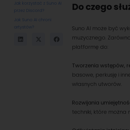
Jak korzystać z Suno AI
Do czego słu
przez Discord?
Jak Suno AI chroni
artystów?
Suno AI może być wy
muzycznego. Zarówno 
platformę do:
Tworzenia wstępów, r
basowe, perkusję i i
własnych utworów.
Rozwijania umiejętno
techniki, które można