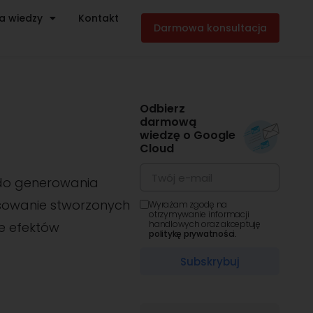
a wiedzy
Kontakt
Darmowa konsultacja
Odbierz
darmową
wiedzę o Google
Cloud
ę do generowania
osowanie stworzonych
Wyrażam zgodę na
otrzymywanie informacji
handlowych oraz akceptuję
e efektów
politykę prywatności.
Subskrybuj