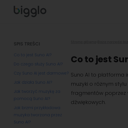
Strona główna
›
Baza narzędzi b
SPIS TREŚCI
Co to jest Suno AI?
Co to jest Su
Do czego służy Suno AI?
Czy Suno AI jest darmowe?
Suno AI to platforma 
Jak działa Suno AI?
muzyki o różnym stylu
Jak tworzyć muzykę za
fragmentów poprzez w
pomocą Suno AI?
dźwiękowych.
Jak brzmi przykładowa
muzyka tworzona przez
Suno AI?