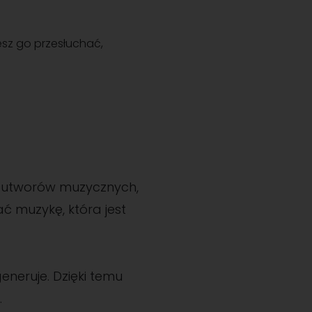
esz go przesłuchać,
u utworów muzycznych,
ać muzykę, która jest
neruje. Dzięki temu
.