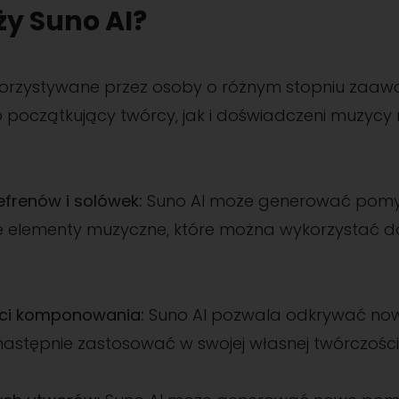
ży Suno AI?
korzystywane przez osoby o różnym stopniu zaa
początkujący twórcy, jak i doświadczeni muzyc
efrenów i solówek:
Suno AI może generować pomysł
nne elementy muzyczne, które można wykorzystać
ści komponowania:
Suno AI pozwala odkrywać now
 następnie zastosować w swojej własnej twórczości