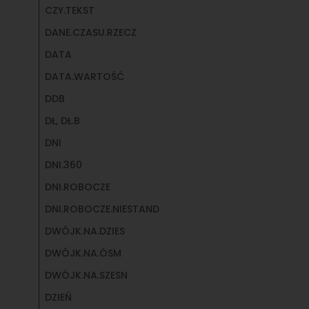
CZY.TEKST
DANE.CZASU.RZECZ
DATA
DATA.WARTOŚĆ
DDB
DŁ, DŁ.B
DNI
DNI.360
DNI.ROBOCZE
DNI.ROBOCZE.NIESTAND
DWÓJK.NA.DZIES
DWÓJK.NA.ÓSM
DWÓJK.NA.SZESN
DZIEŃ