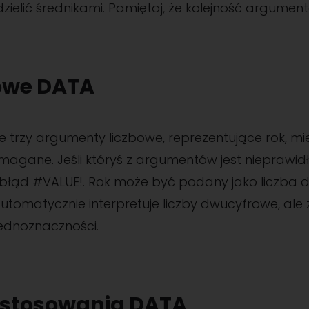
elić średnikami. Pamiętaj, że kolejność argumentó
owe DATA
 trzy argumenty liczbowe, reprezentujące rok, mies
agane. Jeśli któryś z argumentów jest nieprawidł
i błąd #VALUE!. Rok może być podany jako liczba
automatycznie interpretuje liczby dwucyfrowe, ale 
jednoznaczności.
astosowania DATA