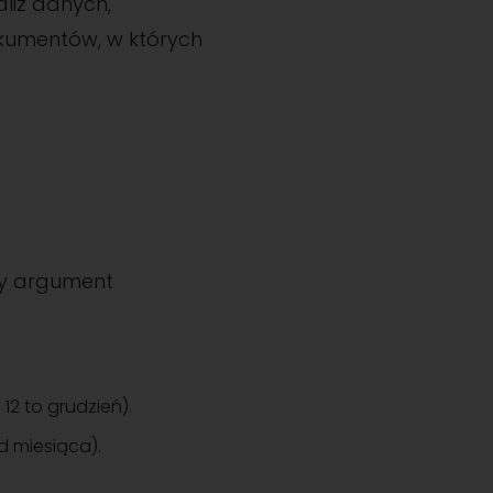
liz danych,
kumentów, w których
dy argument
12 to grudzień).
d miesiąca).