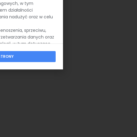
ingowych, w tym
em działalności
ania nadużyć oraz w celu
zenoszenia, sprzeciwu,
rzetwarzania danych oraz
ologii, w tym dotyczące
STRONY