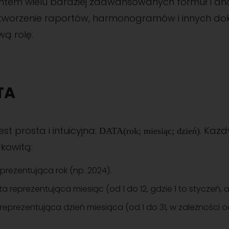
m wielu bardziej zaawansowanych formuł i ana
tworzenie raportów, harmonogramów i innych do
ą rolę.
TA
est prosta i intuicyjna:
. Każ
DATA(rok; miesiąc; dzień)
łkowitą:
prezentująca rok (np. 2024).
a reprezentująca miesiąc (od 1 do 12, gdzie 1 to styczeń, a 
reprezentująca dzień miesiąca (od 1 do 31, w zależności o