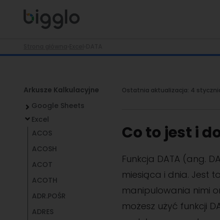
Strona główna
›
Excel
›
DATA
Arkusze Kalkulacyjne
Ostatnia aktualizacja:
4 styczni
Google Sheets
Excel
Co to jest i 
ACOS
ACOSH
Funkcja DATA (ang. DA
ACOT
miesiąca i dnia. Jest
ACOTH
manipulowania nimi o
ADR.POŚR
możesz użyć funkcji D
ADRES