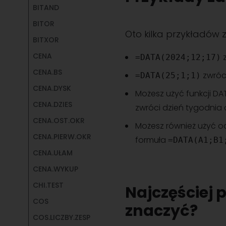
BITAND
BITOR
Oto kilka przykładów 
BITXOR
CENA
z
=DATA(2024;12;17)
CENA.BS
zwróci
=DATA(25;1;1)
CENA.DYSK
Możesz użyć funkcji DA
CENA.DZIES
zwróci dzień tygodnia d
CENA.OST.OKR
Możesz również użyć odw
CENA.PIERW.OKR
formuła
=DATA(A1;B1
CENA.UŁAM
CENA.WYKUP
CHI.TEST
Najczęściej 
COS
znaczyć?
COS.LICZBY.ZESP