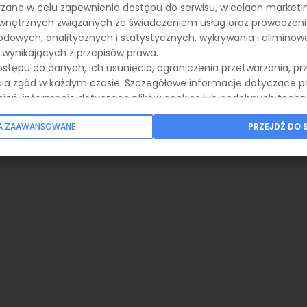
rzane w celu zapewnienia dostępu do serwisu, w celach market
ewnętrznych związanych ze świadczeniem usług oraz prowadzeni
dowych, analitycznych i statystycznych, wykrywania i eliminow
wynikających z przepisów prawa.
ostępu do danych, ich usunięcia, ograniczenia przetwarzania, pr
cia zgód w każdym czasie. Szczegółowe informacje dotyczące p
nień, informacje dotyczące plików cookies lub podobnych techn
tawieniami prywatności, znajdują się w
Polityce Prywatności.
IA ZAAWANSOWANE
PRZEJDŹ DO 