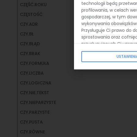
technologii będą przetwa
CZĘŚĆ.ROKU
profilowania, w celach w
CZĘSTOŚĆ
gospodarczej, w tym dowo
wykonywania obowiązków 
CZY.ADR
Przysługuje Ci prawo do d
CZY.BŁ
sprostowania oraz cofnię
przysługujących Ci upraw
CZY.BŁĄD
możliwości zarządzania us
CZY.BRAK
USTAWIEN
CZY.FORMUŁA
CZY.LICZBA
CZY.LOGICZNA
CZY.NIE.TEKST
CZY.NIEPARZYSTE
CZY.PARZYSTE
CZY.PUSTA
CZY.RÓWNE