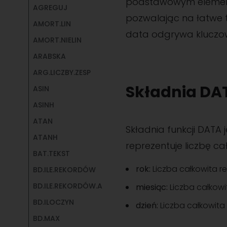
podstawowym elemente
AGREGUJ
pozwalając na łatwe 
AMORT.LIN
data odgrywa kluczow
AMORT.NIELIN
ARABSKA
ARG.LICZBY.ZESP
Składnia DA
ASIN
ASINH
ATAN
Składnia funkcji DATA j
ATANH
reprezentuje liczbę ca
BAT.TEKST
rok:
Liczba całkowita re
BD.ILE.REKORDÓW
BD.ILE.REKORDÓW.A
miesiąc:
Liczba całkowit
BD.ILOCZYN
dzień:
Liczba całkowita 
BD.MAX