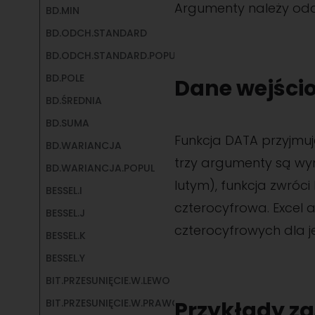
Argumenty należy oddzi
BD.MIN
BD.ODCH.STANDARD
BD.ODCH.STANDARD.POPUL
BD.POLE
Dane wejści
BD.ŚREDNIA
BD.SUMA
Funkcja DATA przyjmuje
BD.WARIANCJA
trzy argumenty są wym
BD.WARIANCJA.POPUL
lutym), funkcja zwróc
BESSEL.I
czterocyfrowa. Excel 
BESSEL.J
czterocyfrowych dla 
BESSEL.K
BESSEL.Y
BIT.PRZESUNIĘCIE.W.LEWO
BIT.PRZESUNIĘCIE.W.PRAWO
Przykłady z