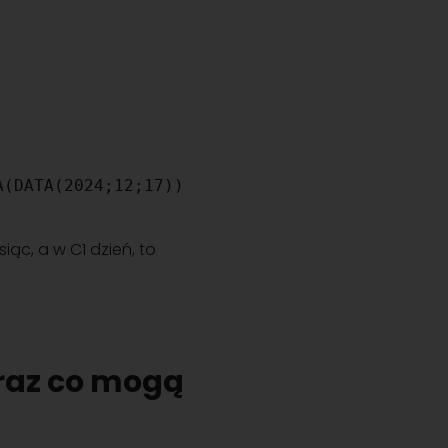
A(DATA(2024;12;17))
iąc, a w C1 dzień, to
oraz co mogą