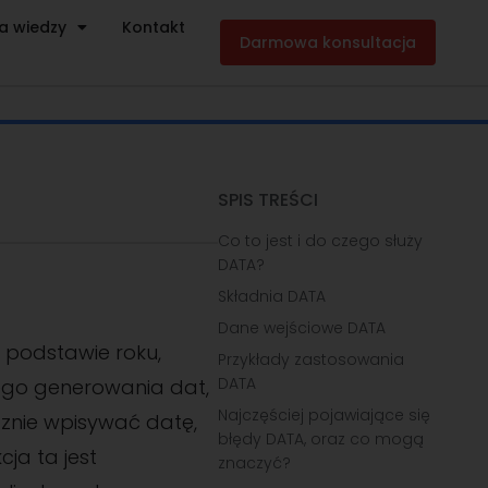
a wiedzy
Kontakt
Darmowa konsultacja
SPIS TREŚCI
Co to jest i do czego służy
DATA?
Składnia DATA
Dane wejściowe DATA
 podstawie roku,
Przykłady zastosowania
DATA
nego generowania dat,
Najczęściej pojawiające się
znie wpisywać datę,
błędy DATA, oraz co mogą
ja ta jest
znaczyć?