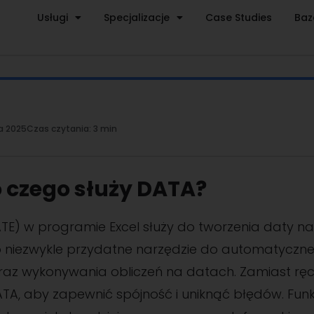
Usługi
Specjalizacje
Case Studies
Baz
a 2025
Czas czytania:
3 min
do czego służy DATA?
TE) w programie Excel służy do tworzenia daty na
 to niezwykle przydatne narzędzie do automatycz
raz wykonywania obliczeń na datach. Zamiast ręc
ATA, aby zapewnić spójność i uniknąć błędów. Funkc