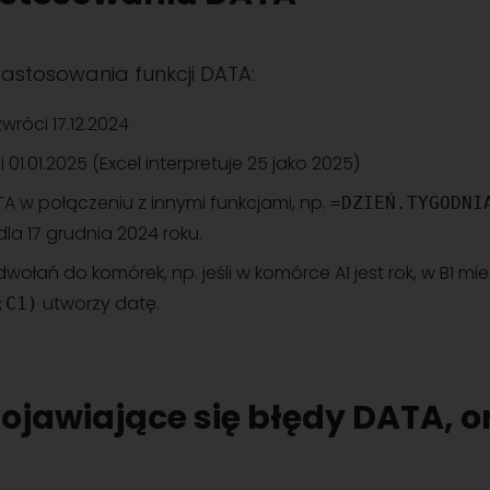
zastosowania funkcji DATA:
wróci 17.12.2024
 01.01.2025 (Excel interpretuje 25 jako 2025)
TA w połączeniu z innymi funkcjami, np.
=DZIEŃ.TYGODNI
la 17 grudnia 2024 roku.
ołań do komórek, np. jeśli w komórce A1 jest rok, w B1 mies
utworzy datę.
;C1)
pojawiające się błędy DATA, 