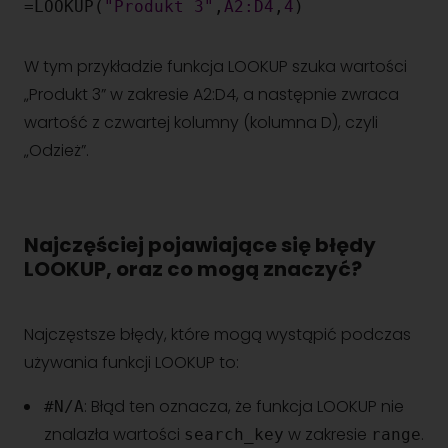
=LOOKUP(
"Produkt 3"
,
A2:D4
,
4
)
W tym przykładzie funkcja LOOKUP szuka wartości
„Produkt 3” w zakresie A2:D4, a następnie zwraca
wartość z czwartej kolumny (kolumna D), czyli
„Odzież”.
Najczęściej pojawiające się błędy
LOOKUP, oraz co mogą znaczyć?
Najczęstsze błędy, które mogą wystąpić podczas
używania funkcji LOOKUP to:
: Błąd ten oznacza, że funkcja LOOKUP nie
#N/A
znalazła wartości
w zakresie
.
search_key
range