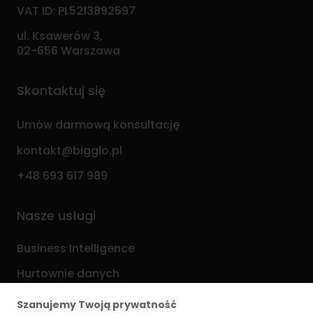
VAT ID: PL5213892597
ul. Ksawerów 3,
02-656 Warszawa
Skontaktuj się
Umów darmową konsultację
kontakt@bigglo.pl
+48 693 617 989
Nasze usługi
Business Intelligence
Hurtownie danych
Analityka i ML
Szanujemy Twoją prywatność