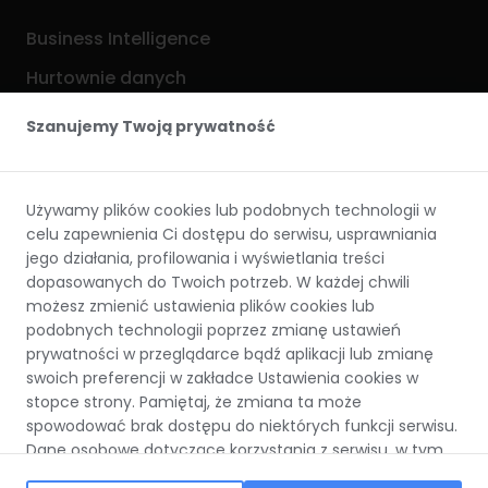
Business Intelligence
Hurtownie danych
Analityka i ML
Szanujemy Twoją prywatność
Procesy ETL / ELT
Używamy plików cookies lub podobnych technologii w
Przydatne linki
celu zapewnienia Ci dostępu do serwisu, usprawniania
jego działania, profilowania i wyświetlania treści
Analityka Internetowa
dopasowanych do Twoich potrzeb. W każdej chwili
możesz zmienić ustawienia plików cookies lub
Baza wiedzy (Blog)
podobnych technologii poprzez zmianę ustawień
Kalkulator kosztów
prywatności w przeglądarce bądź aplikacji lub zmianę
swoich preferencji w zakładce Ustawienia cookies w
Case Studies
stopce strony. Pamiętaj, że zmiana ta może
spowodować brak dostępu do niektórych funkcji serwisu.
Dane osobowe dotyczące korzystania z serwisu, w tym
zapisywane i odczytywane z plików cookies lub
Copyright © 2024 bigglo.pl