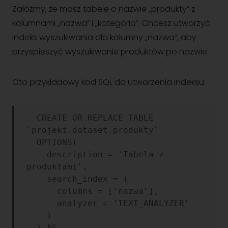
Załóżmy, że masz tabelę o nazwie „produkty” z
kolumnami „nazwa” i „kategoria”. Chcesz utworzyć
indeks wyszukiwania dla kolumny „nazwa”, aby
przyspieszyć wyszukiwanie produktów po nazwie.
Oto przykładowy kod SQL do utworzenia indeksu:
  CREATE OR REPLACE TABLE 
`projekt.dataset.produkty`

  OPTIONS(

    description = 'Tabela z 
produktami',

    search_index = (

      columns = ['nazwa'],

      analyzer = 'TEXT_ANALYZER'

    )

  ) AS
