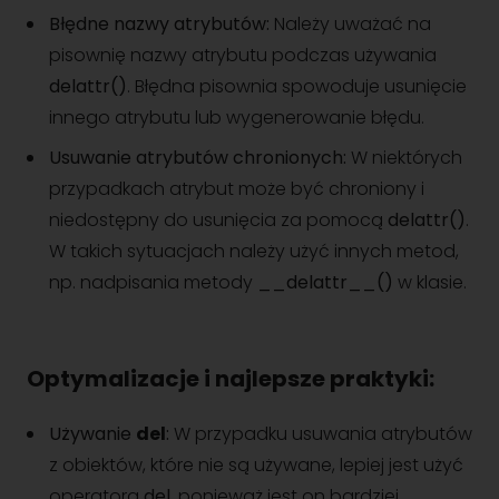
Błędne nazwy atrybutów:
Należy uważać na
pisownię nazwy atrybutu podczas używania
delattr()
. Błędna pisownia spowoduje usunięcie
innego atrybutu lub wygenerowanie błędu.
Usuwanie atrybutów chronionych:
W niektórych
przypadkach atrybut może być chroniony i
niedostępny do usunięcia za pomocą
delattr()
.
W takich sytuacjach należy użyć innych metod,
np. nadpisania metody
__delattr__()
w klasie.
Optymalizacje i najlepsze praktyki:
Używanie
del
:
W przypadku usuwania atrybutów
z obiektów, które nie są używane, lepiej jest użyć
operatora
del
, ponieważ jest on bardziej