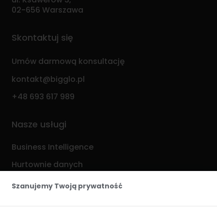
02-656 Warszawa
Skontaktuj się
Umów darmową konsultację
kontakt@bigglo.pl
+48 693 617 989
Nasze usługi
Business Intelligence
Hurtownie danych
Analityka i ML
Szanujemy Twoją prywatność
Procesy ETL / ELT