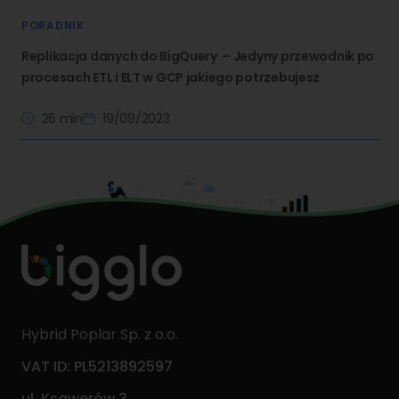
PORADNIK
Replikacja danych do BigQuery – Jedyny przewodnik po
procesach ETL i ELT w GCP jakiego potrzebujesz
26 min
19/09/2023
Hybrid Poplar Sp. z o.o.
VAT ID: PL5213892597
ul. Ksawerów 3,