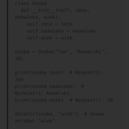
class Osoba:

  def __init__(self, imie, 
nazwisko, wiek):

    self.imie = imie

    self.nazwisko = nazwisko

    self.wiek = wiek

osoba = Osoba("Jan", "Kowalski", 
30)

print(osoba.imie)  # Wyświetli: 
Jan

print(osoba.nazwisko)  # 
Wyświetli: Kowalski

print(osoba.wiek)  # Wyświetli: 30

delattr(osoba, "wiek")  # Usuwa 
atrybut "wiek"
