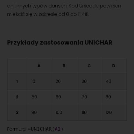
ani innych typów danych. Kod Unicode powinien
mieścić się w zakresie od 0 do 1114111.
Przykłady zastosowania UNICHAR
A
B
C
D
1
10
20
30
40
2
50
60
70
80
3
90
100
110
120
Formuła:
=UNICHAR(
A2
)