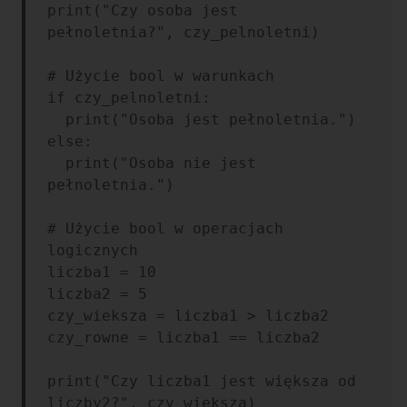
print("Czy osoba jest 
pełnoletnia?", czy_pelnoletni)

# Użycie bool w warunkach

if czy_pelnoletni:

  print("Osoba jest pełnoletnia.")

else:

  print("Osoba nie jest 
pełnoletnia.")

# Użycie bool w operacjach 
logicznych

liczba1 = 10

liczba2 = 5

czy_wieksza = liczba1 > liczba2

czy_rowne = liczba1 == liczba2

print("Czy liczba1 jest większa od 
liczby2?", czy_wieksza)
