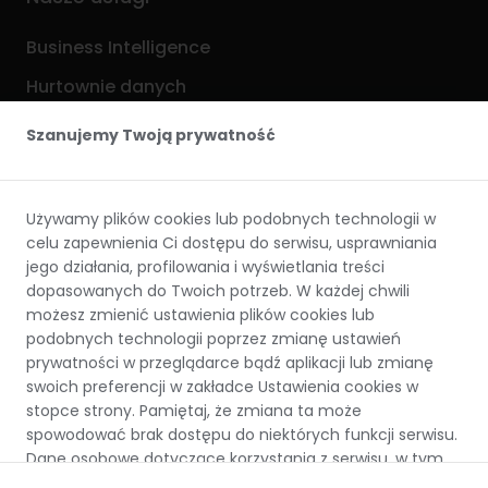
Business Intelligence
Hurtownie danych
Analityka i ML
Szanujemy Twoją prywatność
Procesy ETL / ELT
Używamy plików cookies lub podobnych technologii w
Przydatne linki
celu zapewnienia Ci dostępu do serwisu, usprawniania
jego działania, profilowania i wyświetlania treści
Analityka Internetowa
dopasowanych do Twoich potrzeb. W każdej chwili
możesz zmienić ustawienia plików cookies lub
Baza wiedzy (Blog)
podobnych technologii poprzez zmianę ustawień
Kalkulator kosztów
prywatności w przeglądarce bądź aplikacji lub zmianę
swoich preferencji w zakładce Ustawienia cookies w
Case Studies
stopce strony. Pamiętaj, że zmiana ta może
spowodować brak dostępu do niektórych funkcji serwisu.
Dane osobowe dotyczące korzystania z serwisu, w tym
zapisywane i odczytywane z plików cookies lub