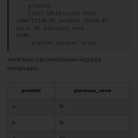
    produkt,

    FIRST_VALUE(cena) OVER 
(PARTITION BY produkt ORDER BY 
data) AS pierwsza_cena

FROM

Wynik tego zapytania będzie wyglądał
następująco:
produkt
pierwsza_cena
A
10
B
15