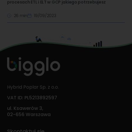
procesach ETL i ELT w GCP jakiego potrzebujesz
26 min
19/09/2023
Hybrid Poplar Sp. z o.o.
VAT ID: PL5213892597
ul. Ksawerów 3,
02-656 Warszawa
Skontaktuj się