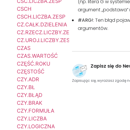
CSC.LICZBA.ZESP
(np. litera G w systemi
CSCH
argument „podstawa” ni
CSCH.LICZBA.ZESP
#ARG!
: Ten błąd pojaw
CZ.CAŁK.DZIELENIA
argumentów.
CZ.RZECZ.LICZBY.ZESP
CZ.UROJ.LICZBY.ZESP
CZAS
CZAS.WARTOŚĆ
CZĘŚĆ.ROKU
Zapisz się do Ne
CZĘSTOŚĆ
CZY.ADR
Zapisując się, wyrażasz zgodę 
CZY.BŁ
CZY.BŁĄD
CZY.BRAK
CZY.FORMUŁA
CZY.LICZBA
CZY.LOGICZNA