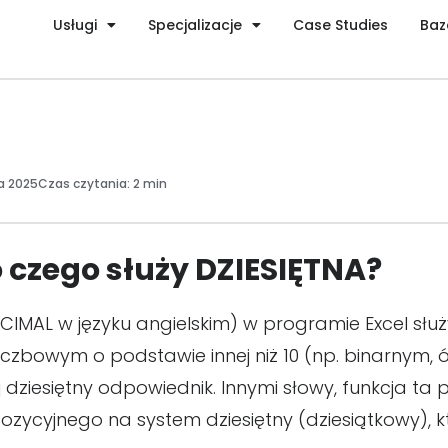
Usługi
Specjalizacje
Case Studies
Baz
a 2025
Czas czytania:
2 min
do czego służy DZIESIĘTNA?
CIMAL w języku angielskim) w programie Excel służy
liczbowym o podstawie innej niż 10 (np. binarnym
dziesiętny odpowiednik. Innymi słowy, funkcja ta p
ycyjnego na system dziesiętny (dziesiątkowy), k