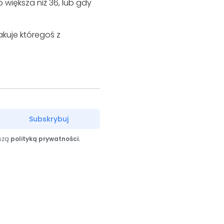
 większa niż 36, lub gdy
akuje któregoś z
Subskrybuj
aszą
polityką prywatności.