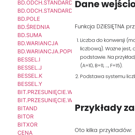
Dane wejści
BD.ODCH.STANDARD
BD.ODCH.STANDARD.POPUL
BD.POLE
Funkcja DZIESIĘTNA p
BD.ŚREDNIA
BD.SUMA
Liczba do konwersji (m
BD.WARIANCJA
liczbową). Ważne jest,
BD.WARIANCJA.POPUL
podstawie. Na przykład
BESSEL.I
(A=10, B=11, …, F=15).
BESSEL.J
BESSEL.K
Podstawa systemu liczb
BESSEL.Y
BIT.PRZESUNIĘCIE.W.LEWO
BIT.PRZESUNIĘCIE.W.PRAWO
Przykłady z
BITAND
BITOR
BITXOR
Oto kilka przykładów:
CENA