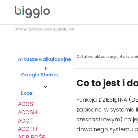
Strona główna
›
Excel
›
DZIESIĘTNA
Ostatnia aktualizacja:
4 styczni
Arkusze Kalkulacyjne
Google Sheets
Co to jest i 
Excel
Funkcja DZIESIĘTNA (DE
ACOS
zapisanej w systemie 
ACOSH
szesnastkowym) na jej 
ACOT
dowolnego systemu poz
ACOTH
ADR.POŚR