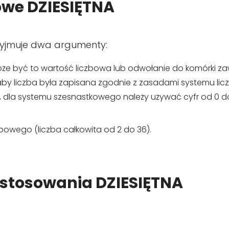
owe DZIESIĘTNA
rzyjmuje dwa argumenty:
oże być to wartość liczbowa lub odwołanie do komórki za
 aby liczba była zapisana zgodnie z zasadami systemu l
, dla systemu szesnastkowego należy używać cyfr od 0 do 
owego (liczba całkowita od 2 do 36).
astosowania DZIESIĘTNA