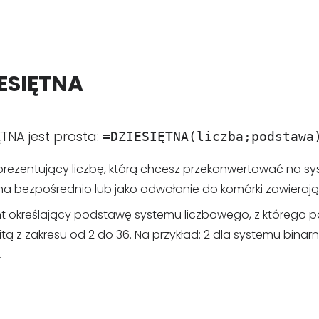
IESIĘTNA
ĘTNA jest prosta:
=DZIESIĘTNA(liczba;podstawa
prezentujący liczbę, którą chcesz przekonwertować na sys
bezpośrednio lub jako odwołanie do komórki zawierające
t określający podstawę systemu liczbowego, z którego p
itą z zakresu od 2 do 36. Na przykład: 2 dla systemu bin
.