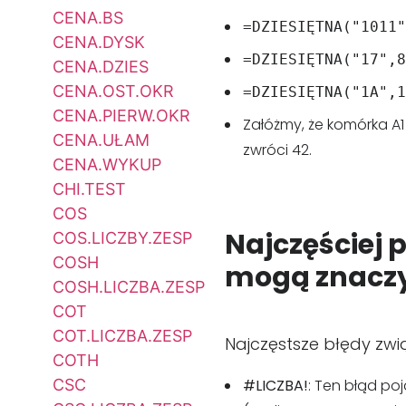
CENA.BS
=DZIESIĘTNA("1011"
CENA.DYSK
=DZIESIĘTNA("17",8
CENA.DZIES
CENA.OST.OKR
=DZIESIĘTNA("1A",1
CENA.PIERW.OKR
Załóżmy, że komórka A1 
CENA.UŁAM
zwróci 42.
CENA.WYKUP
CHI.TEST
COS
Najczęściej 
COS.LICZBY.ZESP
COSH
mogą znacz
COSH.LICZBA.ZESP
COT
COT.LICZBA.ZESP
Najczęstsze błędy zwią
COTH
CSC
#LICZBA!
: Ten błąd po