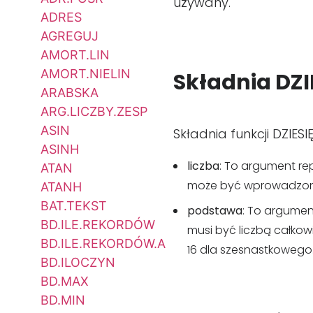
używany.
ADRES
AGREGUJ
AMORT.LIN
AMORT.NIELIN
Składnia DZ
ARABSKA
ARG.LICZBY.ZESP
ASIN
Składnia funkcji DZIESI
ASINH
liczba
: To argument re
ATAN
może być wprowadzona 
ATANH
BAT.TEKST
podstawa
: To argumen
BD.ILE.REKORDÓW
musi być liczbą całkow
BD.ILE.REKORDÓW.A
16 dla szesnastkowego
BD.ILOCZYN
BD.MAX
BD.MIN