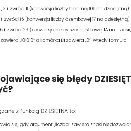
zwróci 11 (konwersja liczby binarnej 1011 na dziesiętną).
,2)
zwróci 15 (konwersja liczby ósemkowej 17 na dziesiętną).
)
zwróci 26 (konwersja liczby szesnastkowej 1A na dziesi
6)
zawiera „101010” a komórka B1 zawiera „2”. Wtedy formuła
=
pojawiające się błędy DZIESIĘ
yć?
zane z funkcją DZIESIĘTNA to:
jawia się, gdy argument „liczba” zawiera znaki niedozwo