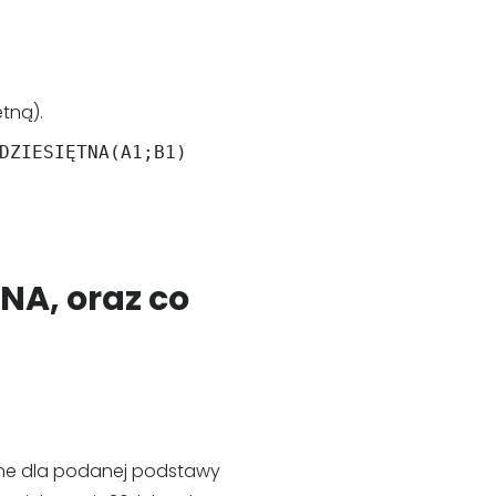
ętną).
DZIESIĘTNA(A1;B1)
TNA, oraz co
lone dla podanej podstawy