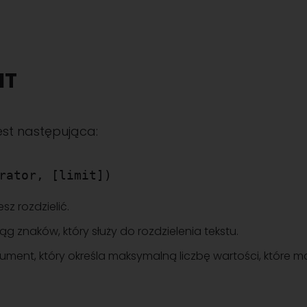
IT
jest następująca:
rator, [limit])
esz rozdzielić.
iąg znaków, który służy do rozdzielenia tekstu.
ument, który określa maksymalną liczbę wartości, które 