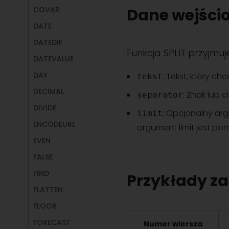
COVAR
Dane wejścio
DATE
DATEDIF
Funkcja SPLIT przyjmu
DATEVALUE
DAY
: Tekst, który chc
tekst
DECIMAL
: Znak lub c
separator
DIVIDE
: Opcjonalny arg
limit
ENCODEURL
argument limit jest pom
EVEN
FALSE
FIND
Przykłady za
FLATTEN
FLOOR
FORECAST
Numer wiersza