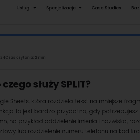
Usługi
Specjalizacje
Case Studies
Baz
024
Czas czytania:
2 min
do czego służy SPLIT?
gle Sheets, która rozdziela tekst na mniejsze frag
unkcja ta jest bardzo przydatna, gdy potrzebujesz 
n, na przykład oddzielenie imienia i nazwiska, roz
cztowy lub rozdzielenie numeru telefonu na kod kra