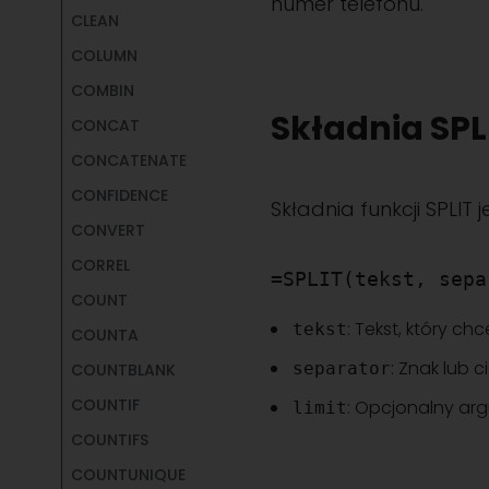
numer telefonu.
CLEAN
COLUMN
COMBIN
Składnia SPL
CONCAT
CONCATENATE
CONFIDENCE
Składnia funkcji SPLIT 
CONVERT
CORREL
=SPLIT(tekst, sepa
COUNT
: Tekst, który chc
tekst
COUNTA
: Znak lub c
separator
COUNTBLANK
COUNTIF
: Opcjonalny arg
limit
COUNTIFS
COUNTUNIQUE