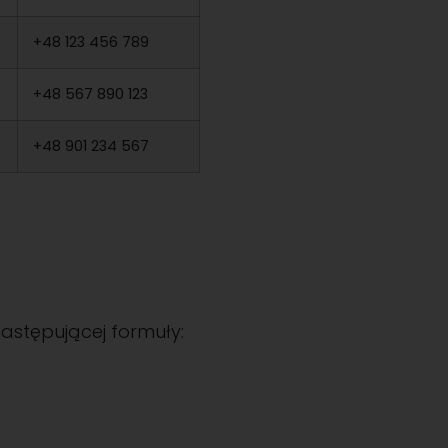
+48 123 456 789
+48 567 890 123
+48 901 234 567
następującej formuły: