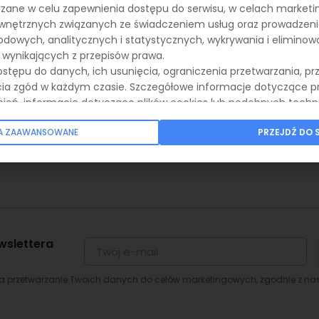
że wystąpić, jest błąd #REF!. Błąd ten pojawia si
rzane w celu zapewnienia dostępu do serwisu, w celach market
ewnętrznych związanych ze świadczeniem usług oraz prowadzeni
komórki, która nie istnieje.
dowych, analitycznych i statystycznych, wykrywania i eliminow
wynikających z przepisów prawa.
ostępu do danych, ich usunięcia, ograniczenia przetwarzania, pr
cia zgód w każdym czasie. Szczegółowe informacje dotyczące p
nień, informacje dotyczące plików cookies lub podobnych techn
nki
tawieniami prywatności, znajdują się w
Polityce Prywatności.
IA ZAAWANSOWANE
PRZEJDŹ DO 
ets dla funkcji SPLIT
wslettera
na przetwarzanie Twoich danych do celów marketingowych, zgodnie z n