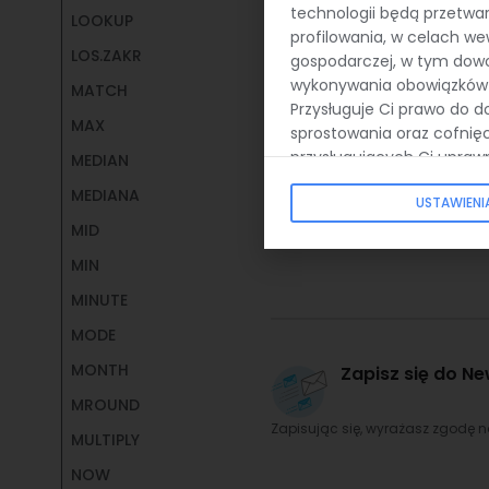
Innym błędem, który mo
technologii będą przetwa
LOOKUP
profilowania, w celach w
próbuje odwołać się do 
LOS.ZAKR
gospodarczej, w tym dowo
wykonywania obowiązków 
MATCH
Przysługuje Ci prawo do d
MAX
sprostowania oraz cofnię
przysługujących Ci upraw
MEDIAN
Przydatne Li
możliwości zarządzania us
MEDIANA
USTAWIEN
MID
Dokumentacja Google She
MIN
MINUTE
MODE
MONTH
Zapisz się do Ne
MROUND
Zapisując się, wyrażasz zgodę 
MULTIPLY
NOW