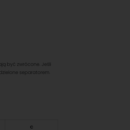
ają być zwrócone. Jeśli
oddzielone separatorem.
C