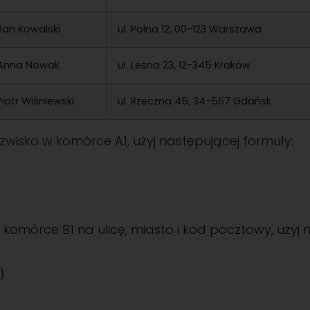
Jan Kowalski
ul. Polna 12, 00-123 Warszawa
Anna Nowak
ul. Leśna 23, 12-345 Kraków
Piotr Wiśniewski
ul. Rzeczna 45, 34-567 Gdańsk
nazwisko w komórce A1, użyj następującej formuły:
 komórce B1 na ulicę, miasto i kod pocztowy, użyj 
)