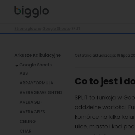
Strona główna
›
Google Sheets
›
SPLIT
Arkusze Kalkulacyjne
Ostatnia aktualizacja:
18 lipca 2
Google Sheets
ABS
Co to jest i 
ARRAYFORMULA
AVERAGE.WEIGHTED
SPLIT to funkcja w Goo
AVERAGEIF
oddzielne wartości. F
AVERAGEIFS
komórce na kilka kolum
CEILING
ulicę, miasto i kod po
CHAR