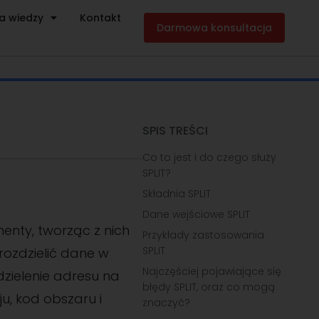
a wiedzy
Kontakt
Darmowa konsultacja
SPIS TREŚCI
Co to jest i do czego służy
SPLIT?
Składnia SPLIT
Dane wejściowe SPLIT
menty, tworząc z nich
Przykłady zastosowania
SPLIT
rozdzielić dane w
Najczęściej pojawiające się
dzielenie adresu na
błędy SPLIT, oraz co mogą
ju, kod obszaru i
znaczyć?