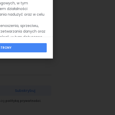
ę, gdy formuła SPLIT
ingowych, w tym
em działalności
ania nadużyć oraz w celu
zenoszenia, sprzeciwu,
rzetwarzania danych oraz
ologii, w tym dotyczące
STRONY
Subskrybuj
aszą
polityką prywatności.